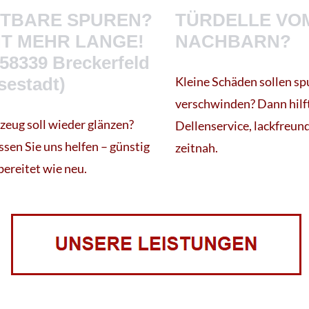
HTBARE SPUREN?
TÜRDELLE VO
HT MEHR LANGE!
NACHBARN?
58339 Breckerfeld
sestadt)
Kleine Schäden sollen sp
verschwinden? Dann hilf
rzeug soll wieder glänzen?
Dellenservice, lackfreun
sen Sie uns helfen – günstig
zeitnah.
bereitet wie neu.