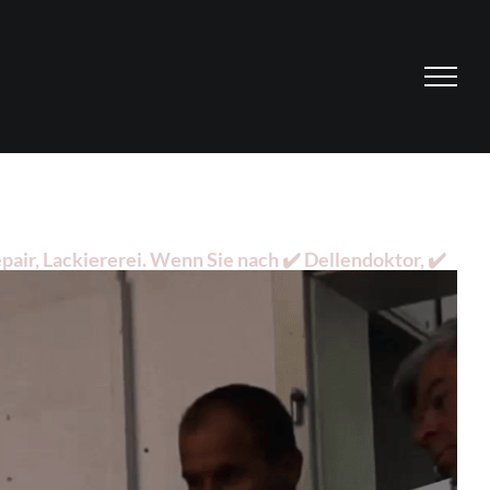
ir, Lackiererei. Wenn Sie nach ✔️ Dellendoktor, ✔️
 Ihr Dellenprofi für 58339 Breckerfeld (Hansestadt).