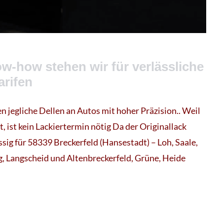
w-how stehen wir für verlässliche
arifen
n jegliche Dellen an Autos mit hoher Präzision.. Weil
, ist kein Lackiertermin nötig Da der Originallack
üssig für 58339 Breckerfeld (Hansestadt) – Loh, Saale,
g, Langscheid und Altenbreckerfeld, Grüne, Heide