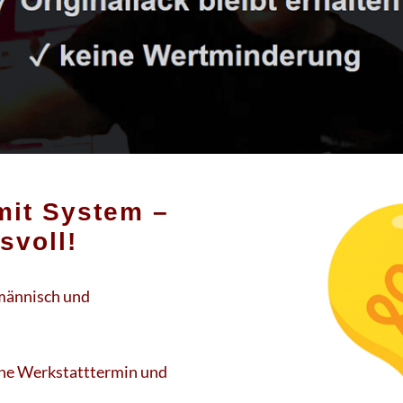
mit System –
svoll!
hmännisch und
ohne Werkstatttermin und