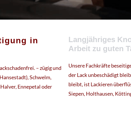
Langjähriges Kno
tigung in
Arbeit zu guten T
Unsere Fachkräfte beseitige
lackschadenfrei. – zügig und
der Lack unbeschädigt bleibt
(Hansestadt), Schwelm,
bleibt, ist Lackieren überfl
Halver, Ennepetal oder
Siepen, Holthausen, Köttin