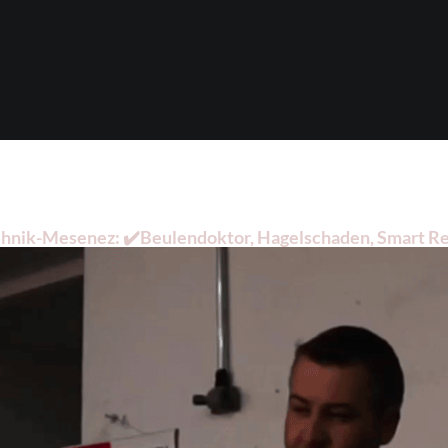
chnik-Mesenez: ✔️Beulendoktor, Hagelschaden, Smart Repa
 ✔️ Lackiererei gesucht haben: ➡️ Dellentechnik-Mesenez,