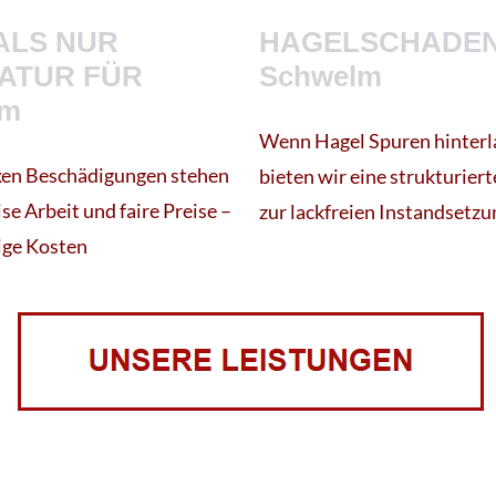
ALS NUR
HAGELSCHADEN
ATUR FÜR
Schwelm
lm
Wenn Hagel Spuren hinterla
xen Beschädigungen stehen
bieten wir eine strukturier
ise Arbeit und faire Preise –
zur lackfreien Instandsetzu
ige Kosten