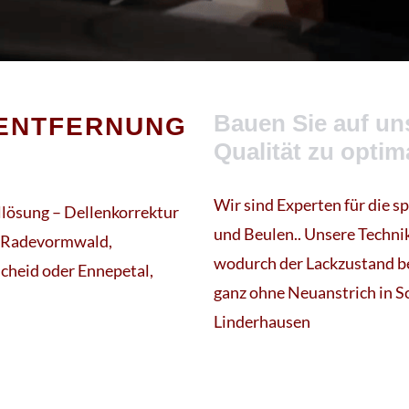
Bauen Sie auf uns
NENTFERNUNG
Qualität zu opti
Wir sind Experten für die s
llösung – Dellenkorrektur
und Beulen.. Unsere Techni
, Radevormwald,
wodurch der Lackzustand be
cheid oder Ennepetal,
ganz ohne Neuanstrich in S
Linderhausen