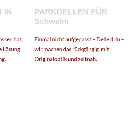
 IN
PARKDELLEN FÜR
Schwelm
ssen hat,
Einmal nicht aufgepasst – Delle drin –
te Lösung
wir machen das rückgängig, mit
ng.
Originaloptik und zeitnah.