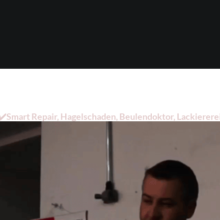
Smart Repair, Hagelschaden, Beulendoktor, Lackiererei.
sucht haben: ➡️ Dellentechnik-Mesenez, Ihr Dellenprofi 