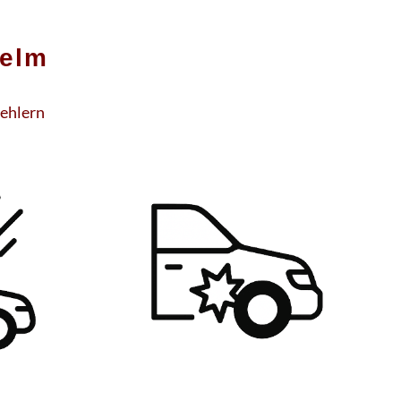
elm
fehlern