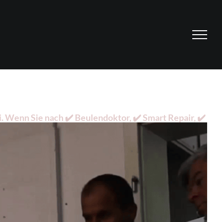
 Wenn Sie nach ✔️ Beulendoktor, ✔️ Smart Repair, ✔️
für 58332 Schwelm. Wir sind Ihr Profi ✉.