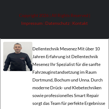
Smart Repair
Copyright 2026 | All Rights Reserved |
Impressum
|
Datenschutz
|
Kontakt
Parkdellen
Unfallschäden
Dellentechnik Mesenez Mit über 10
Jahren Erfahrung ist Dellentechnik
Kratzer
Mesenez Ihr Spezialist für die sanfte
Fahrzeuginstandsetzung im Raum
Hagelschaden
Dortmund, Bochum und Unna. Durch
moderne Drück- und Klebetechniken
Blog
sowie professionelles Smart Repair
sorgt das Team für perfekte Ergebnisse