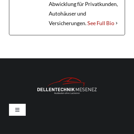
Abwicklung für Privatkunden,
Autohäuser und
Versicherungen.
See Full Bio
Toggle
Navigation
Dellenentfernung