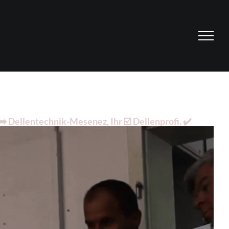
 Dellentechnik-Mesenez, Ihr ☑️ Dellenprofi. ✔️
euen uns auf auf Ihren Auftrag ✉.