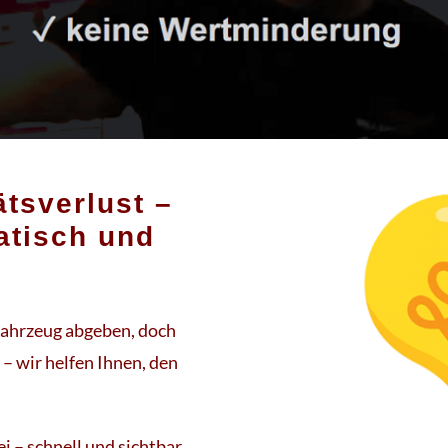
tsverlust –
atisch und
fahrzeug abgeben, doch
– wir helfen Ihnen, den
i – schnell und sichtbar