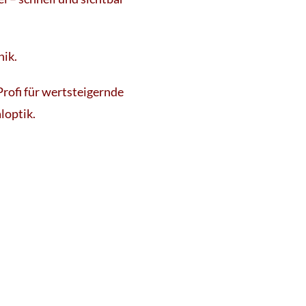
nik.
Profi für wertsteigernde
loptik.