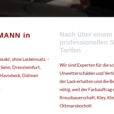
Nach über einem 
MANN in
professionellen 
Tarifen
xakt, ohne Lackeinsatz. –
Wir sind Experten für die 
 Selm, Drensteinfurt,
Unwetterschäden und Verfo
 Havixbeck, Dülmen
der Lack erhalten und die Be
t
nötig, weil der Farbauftrag
Kreuzbauerschaft, Kley, Kle
Ottmarsbocholt