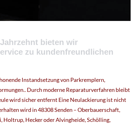
Jahrzehnt bieten wir
Service zu kundenfreundlichen
schonende Instandsetzung von Parkremplern,
rmungen.. Durch moderne Reparaturverfahren bleibt
ule wird sicher entfernt Eine Neulackierung ist nicht
 erhalten wird in 48308 Senden – Oberbauerschaft,
i, Holtrup, Hecker oder Alvingheide, Schölling,