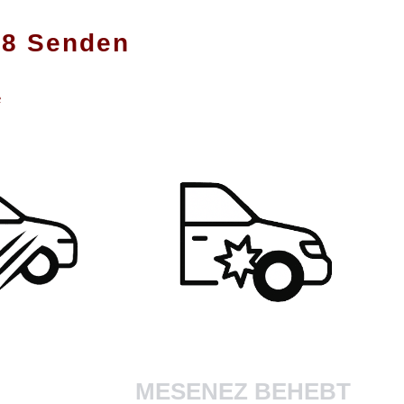
08 Senden
e
MESENEZ BEHEBT