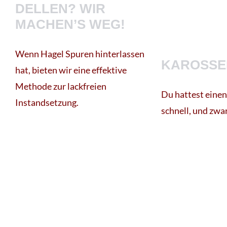
DELLEN? WIR
MACHEN’S WEG!
Wenn Hagel Spuren hinterlassen
KAROSSE
hat, bieten wir eine effektive
Methode zur lackfreien
Du hattest einen
Instandsetzung.
schnell, und zwar