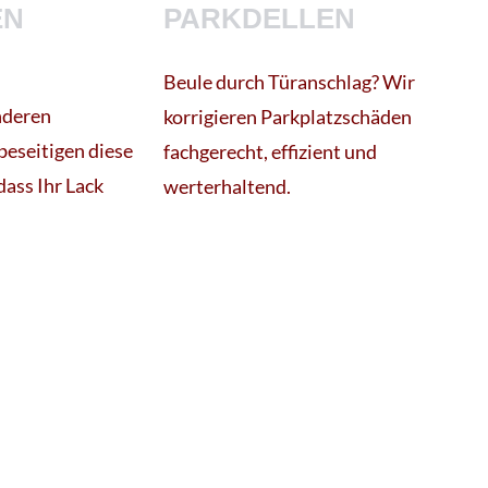
EN
PARKDELLEN
Beule durch Türanschlag? Wir
nderen
korrigieren Parkplatzschäden
beseitigen diese
fachgerecht, effizient und
ass Ihr Lack
werterhaltend.