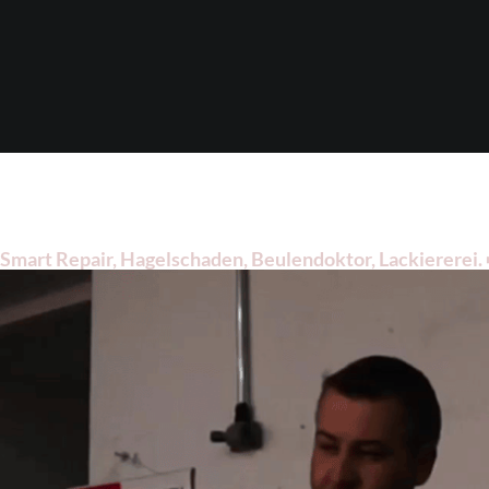
art Repair, Hagelschaden, Beulendoktor, Lackiererei. ➡️
agelschaden oder ✔️ Lackiererei für 48308 Senden. Wir fr