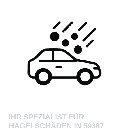
IHR SPEZIALIST FÜR
HAGELSCHÄDEN IN 59387