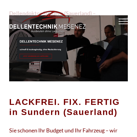
Skip
Dellendoktor Sundern (Sauerland) –
to
↗️Dellentechnik-Mesenez: ✔️Beulendoktor,
content
Hagelschaden, Smart Repair, Lackiererei. ➡️
Dellentechnik-Mesenez, Ihr Dellenprofi für
Sundern (Sauerland). ✔️ Dellendoktor, ✔️ Smart
Repair, ✔️ Beulendoktor, ✔️ Hagelschaden und ✔️
Lackiererei. Wir begleiten Sie auf Ihrem Weg ✉.
LACKFREI. FIX. FERTIG
in Sundern (Sauerland)
Sie schonen Ihr Budget und Ihr Fahrzeug – wir