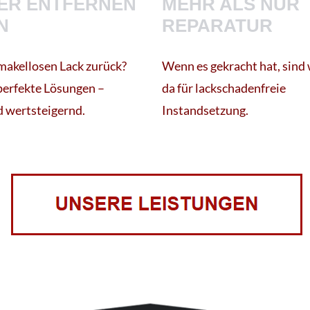
ER ENTFERNEN
MEHR ALS NUR
N
REPARATUR
makellosen Lack zurück?
Wenn es gekracht hat, sind w
perfekte Lösungen –
da für lackschadenfreie
nd wertsteigernd.
Instandsetzung.