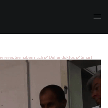
rerei. Sie haben nach ✔️ Dellendoktor, ✔️ Smart
ofi für Mülheim (Ruhr). Wir sind Ihr Schlüssel zum