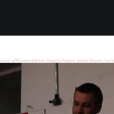
nez: ✔️Beulendoktor, Hagelschaden, Smart Repair, Lackie
kiererei gesucht? ➡️ Dellentechnik-Mesenez, Ihr Dellenpr