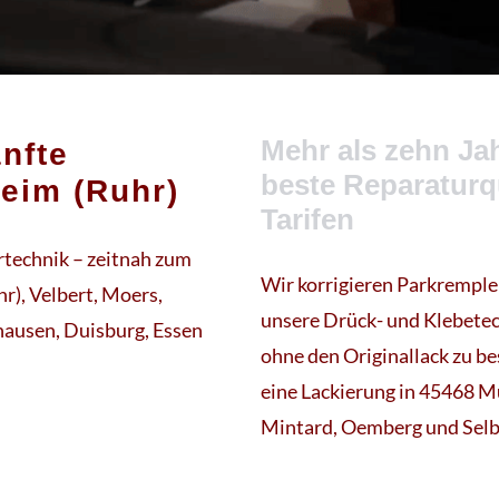
Mehr als zehn J
nfte
beste Reparaturq
heim (Ruhr)
Tarifen
rtechnik – zeitnah zum
Wir korrigieren Parkremple
r), Velbert, Moers,
unsere Drück- und Klebete
hausen, Duisburg, Essen
ohne den Originallack zu be
eine Lackierung in 45468 M
Mintard, Oemberg und Selb