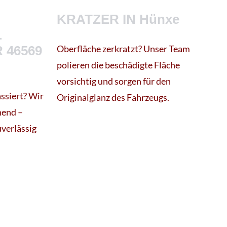
KRATZER IN Hünxe
L
 46569
Oberfläche zerkratzt? Unser Team
polieren die beschädigte Fläche
vorsichtig und sorgen für den
ssiert? Wir
Originalglanz des Fahrzeugs.
nend –
uverlässig