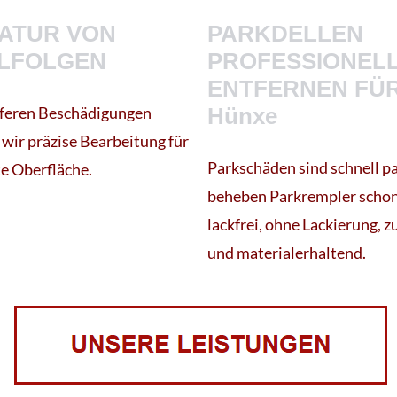
ATUR VON
PARKDELLEN
LFOLGEN
PROFESSIONEL
ENTFERNEN FÜR
eferen Beschädigungen
Hünxe
 wir präzise Bearbeitung für
Parkschäden sind schnell pa
te Oberfläche.
beheben Parkrempler scho
lackfrei, ohne Lackierung, z
und materialerhaltend.