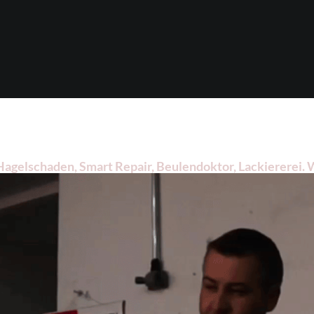
gelschaden, Smart Repair, Beulendoktor, Lackiererei. We
r Hünxe gesucht haben: ➡️ Dellentechnik-Mesenez, Ihr De