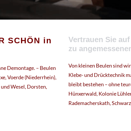
Vertrauen Sie auf
R SCHÖN in
zu angemessene
Von kleinen Beulen sind wi
ohne Demontage. – Beulen
Klebe- und Drücktechnik ma
xe, Voerde (Niederrhein),
bleibt bestehen – ohne teu
 und Wesel, Dorsten,
Hünxerwald, Kolonie Lühle
Rademacherskath, Schwarz