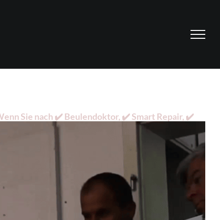
nn Sie nach ✔️ Beulendoktor, ✔️ Smart Repair, ✔️
llenprofi. Melden Sie sich bei uns ✉.