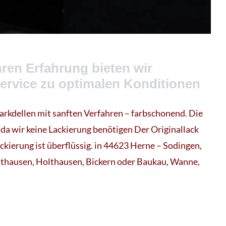
ren Erfahrung bieten wir
Service zu optimalen Konditionen
arkdellen mit sanften Verfahren – farbschonend. Die
 da wir keine Lackierung benötigen Der Originallack
ackierung ist überflüssig. in 44623 Herne – Sodingen,
sthausen, Holthausen, Bickern oder Baukau, Wanne,