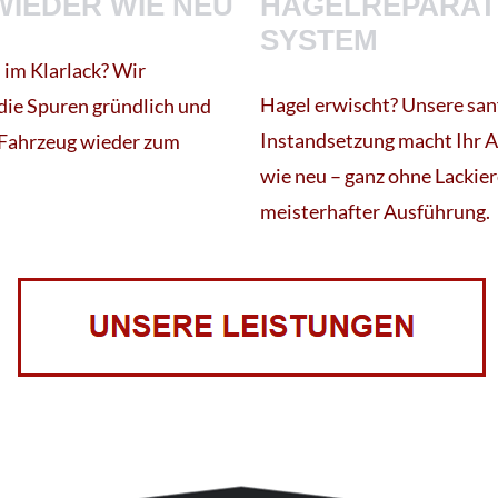
WIEDER WIE NEU
HAGELREPARAT
SYSTEM
n im Klarlack? Wir
Hagel erwischt? Unsere san
 die Spuren gründlich und
Instandsetzung macht Ihr 
 Fahrzeug wieder zum
wie neu – ganz ohne Lackier
meisterhafter Ausführung.