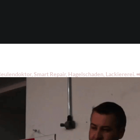
ulendoktor, Smart Repair, Hagelschaden, Lackiererei. ➡️
air, ✔️ Hagelschaden und ✔️ Lackiererei. Wir sind an Ihre