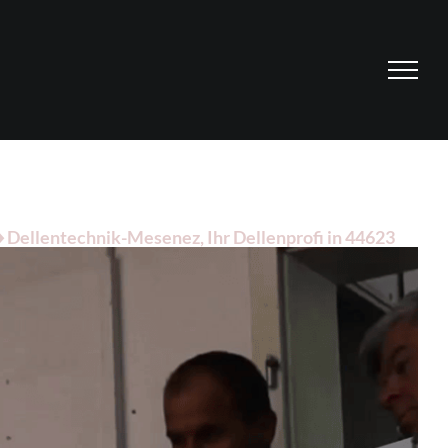
 Dellentechnik-Mesenez, Ihr Dellenprofi in 44623
r Seite ✉.