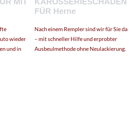
UR MIT
KAROSSERIESCHÄDEN
FÜR Herne
fte
Nach einem Rempler sind wir für Sie da
Auto wieder
– mit schneller Hilfe und erprobter
en und in
Ausbeulmethode ohne Neulackierung.