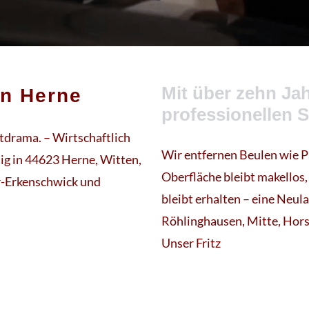
Mit über zehn Jah
n Herne
professionellen 
tdrama. – Wirtschaftlich
Wir entfernen Beulen wie P
ig in 44623 Herne, Witten,
Oberfläche bleibt makellos,
r-Erkenschwick und
bleibt erhalten – eine Neul
Röhlinghausen, Mitte, Hor
Unser Fritz