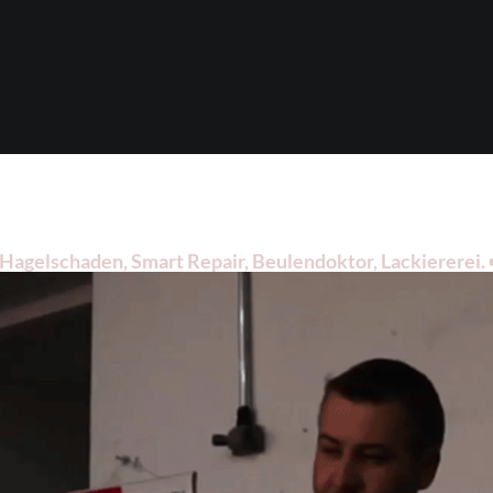
agelschaden, Smart Repair, Beulendoktor, Lackiererei. ➡
doktor, ✔️ Hagelschaden und ✔️ Lackiererei. Besuchen Si