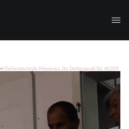
️ Dellentechnik-Mesenez, Ihr Dellenprofi für 46359
e unsere Webseite ✉.