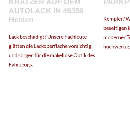
KRATZER AUF DEM
PARKP
AUTOLACK IN 46359
Heiden
Rempler? W
beseitigen 
Lack beschädigt? Unsere Fachleute
moderner Te
glätten die Lackoberfläche vorsichtig
hochwertig
und sorgen für die makellose Optik des
Fahrzeugs.