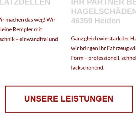
LATZDELLEN
IHR PARTNER BE
HAGELSCHÄDEN
ir machen das weg! Wir
46359 Heiden
kleine Rempler mit
Ganz gleich wie stark der H
chnik – einwandfrei und
wir bringen Ihr Fahrzeug wi
.
Form – professionell, schne
lackschonend.