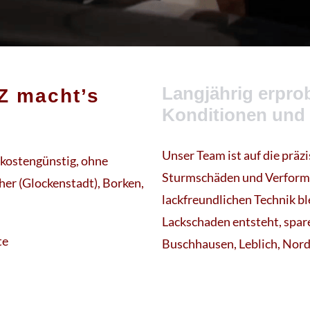
Langjährig erprob
Z macht’s
Konditionen und
Unser Team ist auf die präz
s kostengünstig, ohne
Sturmschäden und Verformun
her (Glockenstadt), Borken,
lackfreundlichen Technik bl
Lackschaden entsteht, spare
te
Buschhausen, Leblich, Nordi