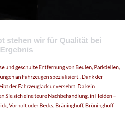
t stehen wir für Qualität bei
 Ergebnis
ise und geschulte Entfernung von Beulen, Parkdellen,
gen an Fahrzeugen spezialisiert.. Dank der
eibt der Fahrzeuglack unversehrt. Da kein
n Sie sich eine teure Nachbehandlung. in Heiden –
ck, Vorholt oder Becks, Bräninghoff, Brüninghoff