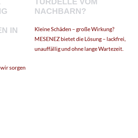
E
TÜRDELLE VOM
NG
NACHBARN?
N IN
Kleine Schäden – große Wirkung?
MESENEZ bietet die Lösung – lackfrei,
unauffällig und ohne lange Wartezeit.
 wir sorgen