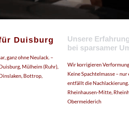
Unsere Erfahrung 
ür Duisburg
bei sparsamer U
ar, ganz ohne Neulack. –
Wir korrigieren Verformung
 Duisburg, Mülheim (Ruhr),
Keine Spachtelmasse – nur 
Dinslaken, Bottrop,
entfällt die Nachlackierun
Rheinhausen-Mitte, Rheinh
Obermeiderich