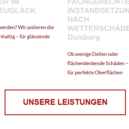
ER IM
FACHGERECHT
EUGLACK
INSTANDSETZU
NACH
werden? Wir polieren die
WETTERSCHÄDE
Duisburg
hhaltig – für glänzende
Ob wenige Dellen oder
flächendeckende Schäden –
für perfekte Oberflächen