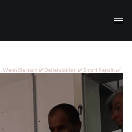
 Wenn Sie nach ✔️ Dellendoktor, ✔️ Smart Repair, ✔️
für Duisburg. Wir erwarten Sie ✉.