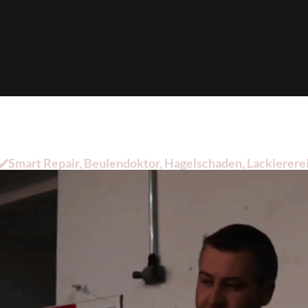
Smart Repair, Beulendoktor, Hagelschaden, Lackiererei.
sucht haben: ➡️ Dellentechnik-Mesenez, Ihr Dellenprofi 